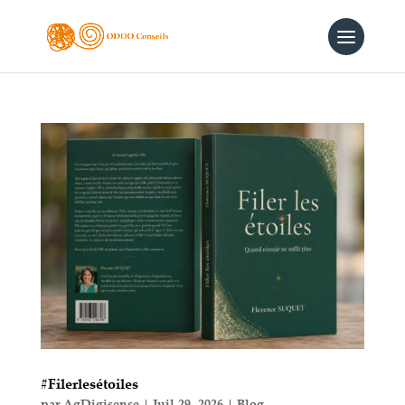
#Filerlesétoiles
par
AgDigisense
|
Juil 29, 2026
|
Blog