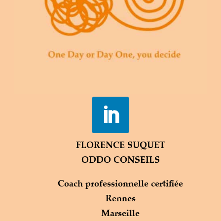
Image de marque & positionnement :
une stratégie gagnante
Réussir le lancement de son offre
commerciale et développer
efficacement son activité
Conquérir de nouveaux clients et
fidéliser ceux d’aujourd’hui
Animer les équipes : la posture du
manager coach
FLORENCE SUQUET
ODDO CONSEILS
Coach professionnelle certifiée
Rennes
Marseille