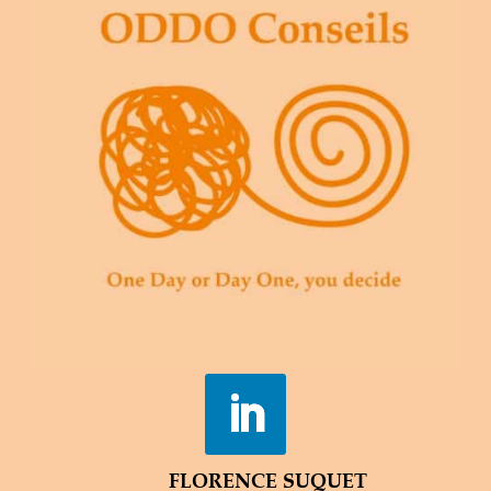
et les décisions que vous devez prendre
quotidiennement. Nous sommes
conscients que vous faites face à de
nombreux paradoxes :
Contrôler la situation et en même temps
savoir lâcher du lest et faire confiance,
Être multi tâches et avoir un pas
d’avance sur l’organisation et la
stratégie,
Être compétent et se libérer d’un
complexe plus ou moins sournois de
l’imposteur
Vous représentez l’
autorité
au sein de votre
structure et celle-ci est de plusieurs
FLORENCE SUQUET