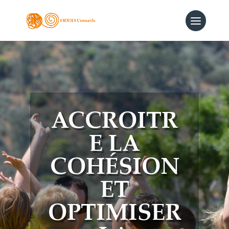
ACCROITR
E LA
COHÉSION
ET
OPTIMISER