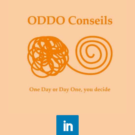
connaitre, à performer.
En co construction avec le responsable de
l’équipe, nous réalisons un diagnostic de
l’équipe & analysons le potentiel de
changement et la maturité du système
étudié.
Par la suite, nous représentons l’impact des
acteurs, leurs relations, les freins et les
obstacles qui existent.
Cela nous permet d’élaborer
la dynamique
de changement
pour engager celui-ci dans
l’organisation.
Nous attachons une importance forte à la