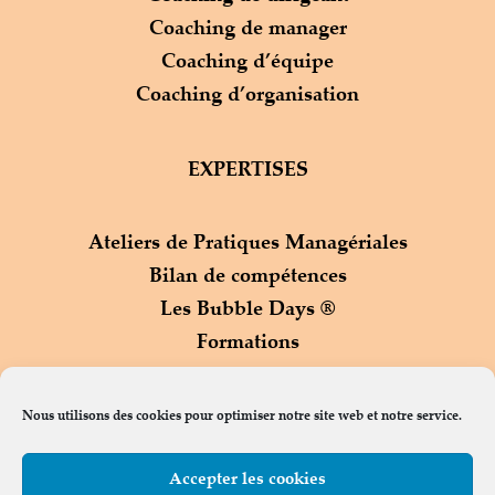
Coaching de manager
Coaching d’équipe
Coaching d’organisation
EXPERTISES
Ateliers de Pratiques Managériales
Bilan de compétences
Les Bubble Days ®
Formations
Process Com ®
Nous utilisons des cookies pour optimiser notre site web et notre service.
Accepter les cookies
Contact