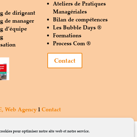
Ateliers de Pratiques
Managériales
g de dirigeant
Bilan de compétences
g de manager
Les Bubble Days ®
g d’équipe
Formations
ng
Process Com ®
sation
Contact
E, Web Agency
l
Contact
cookies pour optimiser notre site web et notre service.