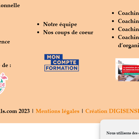
ionnelle
Coachin
Coachin
Notre équipe
Coachin
Nos coups de coeur
Coachi
ence
d’organi
de :
ls.com 2023 |
Mentions légales
|
Création DIGISENS
Nous utilisons des 