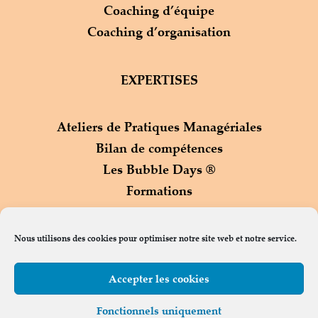
Coaching d’équipe
Coaching d’organisation
EXPERTISES
Ateliers de Pratiques Managériales
Bilan de compétences
Les Bubble Days ®
Formations
Process Com ®
Nous utilisons des cookies pour optimiser notre site web et notre service.
Accepter les cookies
Contact
Fonctionnels uniquement