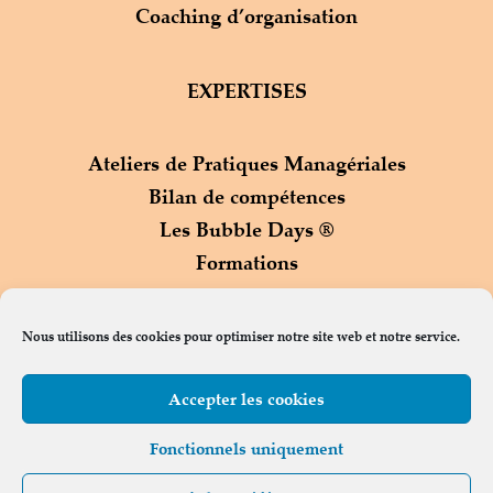
Coaching d’organisation
EXPERTISES
Ateliers de Pratiques Managériales
Bilan de compétences
Les Bubble Days ®
Formations
Process Com ®
Nous utilisons des cookies pour optimiser notre site web et notre service.
Accepter les cookies
Contact
Fonctionnels uniquement
© Copyright oddoconseils.com 2023