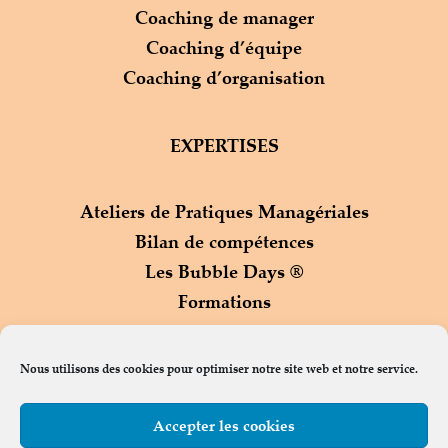
Coaching de manager
Coaching d’équipe
Coaching d’organisation
EXPERTISES
Ateliers de Pratiques Managériales
Bilan de compétences
Les Bubble Days ®
Formations
Process Com ®
Nous utilisons des cookies pour optimiser notre site web et notre service.
Accepter les cookies
Contact